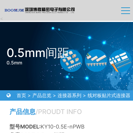
<
0.5mm间距
0.5mm
首页
>
产品总览
>
连接器系列
>
线对板贴片式连接器
>
0.5mm间距
产品信息
/PROUDT INFO
型号MODEL:
KY10-0.5E-nPWB