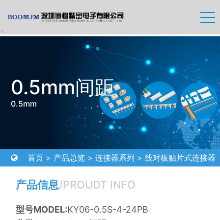
<
0.5mm间距
0.5mm
首页
>
产品总览
>
连接器系列
>
线对板贴片式连接器
>
0.5mm间距
产品信息
/PROUDT INFO
型号MODEL:
KY06-0.5S-4-24PB