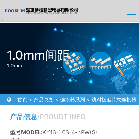
<
1.0mm间距
1.0mm
首页
>
产品总览
>
连接器系列
>
线对板贴片式连接器
>
1.0mm间距
产品信息
/PROUDT INFO
型号MODEL:
KY16-1.0S-4-nPW(S)