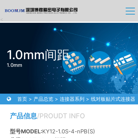
<
1.0mm间距
1.0mm
首页
>
产品总览
>
连接器系列
>
线对板贴片式连接器
>
1.0mm间距
产品信息
/PROUDT INFO
型号MODEL:
KY12-1.0S-4-nPB(S)