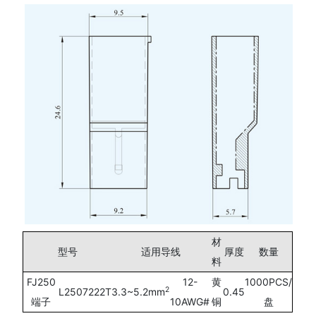
材
型号
适用导线
厚度
数量
料
FJ250
12-
黄
1000PCS/
2
L2507222T
3.3~5.2mm
0.45
端子
10AWG#
铜
盘