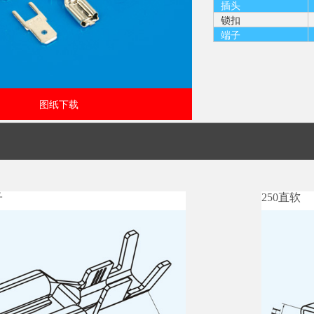
插头
锁扣
端子
图纸下载
子
250直软