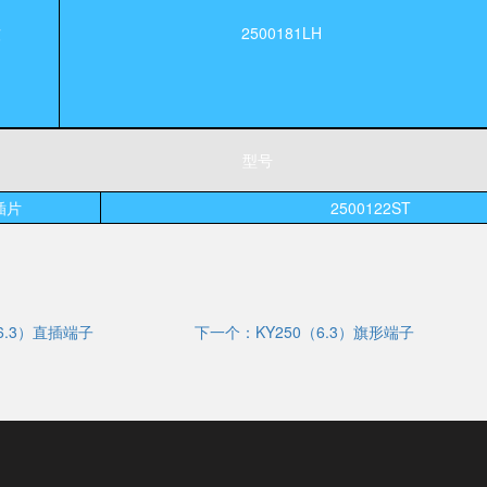
软
2500181LH
型号
插片
2500122ST
6.3）直插端子
下一个：KY250（6.3）旗形端子