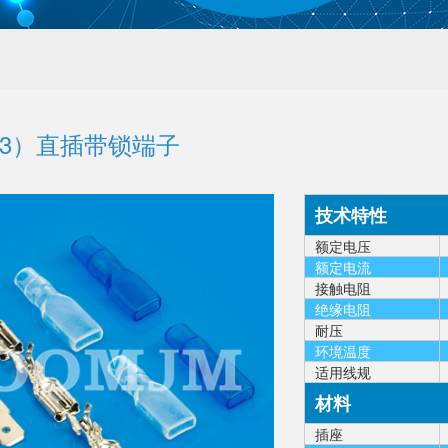
6.3）直插带锁端子
技术特性
额定电压
额定电流
接触电阻
绝缘电阻
耐压
环境温度
适用线规
材料
插座