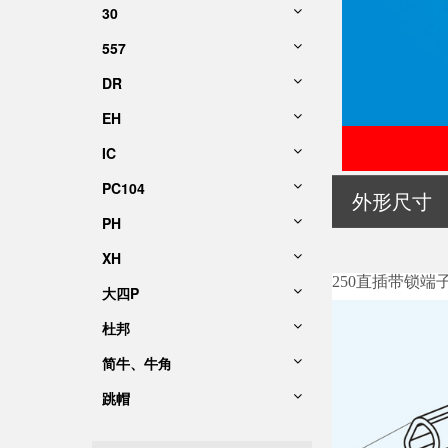
30
557
DR
EH
IC
PC104
外形尺寸
PH
XH
250直插带锁端
大四P
杜邦
简牛、牛角
跳帽