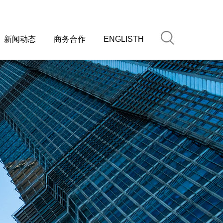
新闻动态
商务合作
ENGLISTH