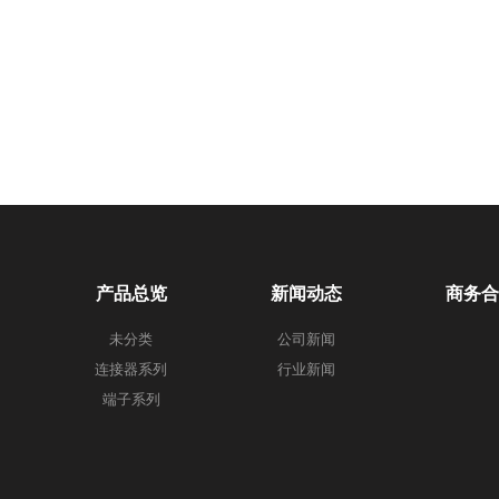
产品总览
新闻动态
商务合
未分类
公司新闻
连接器系列
行业新闻
端子系列