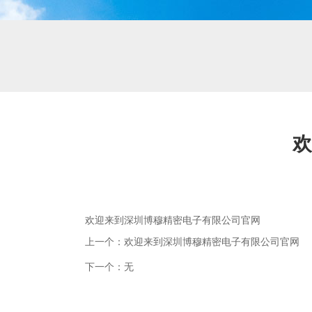
欢
欢迎来到深圳博穆精密电子有限公司官网
上一个：欢迎来到深圳博穆精密电子有限公司官网
下一个：无