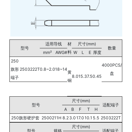
适用导线
材
尺寸(mm)
型号
数量
料
mm²
AWG#
W
L
E
厚度
250
4000PCS/
旗形
2503222T
0.8~2.0
18~14
黄
盘
8.0
15.3
7.5
0.45
端子
铜
尺寸(mm)
型号
适配端子
A
B
F
T
H
250旗形硬护套
2500211H
8.2
3.0
17.0
10.1
5.5
2503222T
尺寸(mm)
型号
规格
适配端子